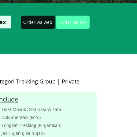
pax
Order via web
Order via WA
tegori Trekking
Group
|
Private
Include
Tiket Masuk Destinasi Wisata
Dokumentasi (Foto)
Tongkat Trekking (Pinjamkan)
Jas Hujan (Jika hujan)