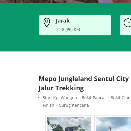
Jarak

7 - 8 (PP) KM
Mepo Jungleland Sentul City
Jalur Trekking
Start Kp. Wangun – Bukit Pancar – Bukit Cine
Finish – Curug Kencana