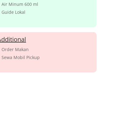
Air Minum 600 ml
Guide Lokal
Additional
Order Makan
Sewa Mobil Pickup