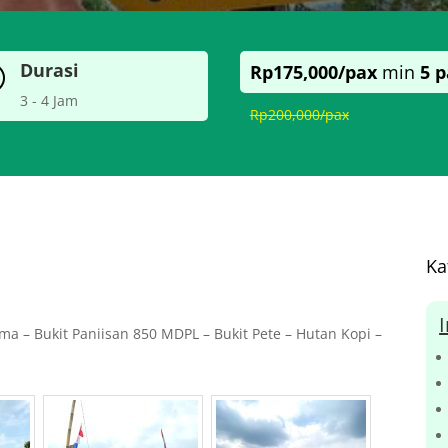
Durasi
Rp175,000/pax
min
5 
}
3 - 4 Jam
Rp200,000/pax
Ka
ma – Bukit Paniisan 850 MDPL – Bukit Pete – Hutan Kopi –